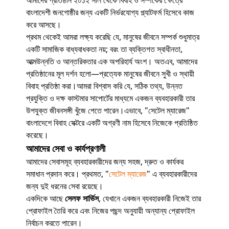
আমাদের প্রতিষ্ঠান ২০১২ সাল থেকে বিবাহ ও সম্পর্কের ক্ষেত্রে
বাংলাদেশী জনগোষ্ঠীর জন্য একটি নির্ভরযোগ্য প্ল্যাটফর্ম হিসেবে কাজ
করে আসছে।
প্রথম থেকেই আমরা লক্ষ্য করেছি যে, মানুষের জীবনে সম্পর্ক শুধুমাত্র
একটি সামাজিক বাধ্যবাধকতা নয়; বরং তা ব্যক্তিগত স্বাধীনতা,
আত্মউন্নতি ও আন্তরিকতার এক অপরিহার্য অংশ। অতএব, আমাদের
প্রতিষ্ঠানের মূল দর্শন হলো—প্রত্যেক মানুষের জীবনে সুখী ও স্থায়ী
বিবাহ প্রতিষ্ঠা করা।আমরা বিশ্বাস করি যে, সঠিক তথ্য, উন্নত
প্রযুক্তি ও দক্ষ কাস্টমার সাপোর্টের মাধ্যমে একজন ব্যবহারকারী তার
উপযুক্ত জীবনসঙ্গী খুঁজে পেতে পারেন।এভাবে, "সেটেল ম্যারেজ"
বাংলাদেশে বিবাহ সেক্টরে একটি অগ্রণী নাম হিসেবে নিজেকে প্রতিষ্ঠিত
করেছে।
আমাদের সেবা ও কার্যপ্রণালী
আমাদের সেবাসমূহ ব্যবহারকারীদের জন্য সহজ, দ্রুত ও কার্যকর
সমাধান প্রদান করে। প্রথমত, "
সেটেল ম্যারেজ
" এ ব্যবহারকারীদের
জন্য দুই ধরনের সেবা রয়েছে।
একদিকে আছে
সেলফ সার্ভিস
, যেখানে একজন ব্যবহারকারী নিজেই তার
প্রোফাইল তৈরি করে এবং নিজের পছন্দ অনুযায়ী অন্যান্য প্রোফাইল
নির্বাচন করতে পারেন।