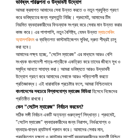
ভবিষ্যৎ পরিকল্পনা ও উদ্ভাবনী উদ্যোগ
আমরা ক্রমাগত আমাদের সেবা উন্নত করতে ও নতুন প্রযুক্তি গ্রহণ
করে ভবিষ্যতের জন্য প্রস্তুতি নিচ্ছি। প্রথমেই, আমাদের টিম
নিয়মিত ব্যবহারকারীদের ফিডব্যাক সংগ্রহ করে সেবার মান উন্নত করার
কাজ করে। এর পাশাপাশি, নতুন বৈশিষ্ট্য, যেমন উন্নত
ম্যাচমেকিং
অ্যালগরিদম
ও ব্যক্তিগত কাস্টমাইজেশন সুবিধা, দ্রুত শীঘ্রই চালু
করা হবে।
আমাদের লক্ষ্য হচ্ছে, "সেটেল ম্যারেজ" এর মাধ্যমে আরও বেশি
সংখ্যক বাংলাদেশী পাত্র-পাত্রীকে একত্রিত করে তাদের জীবনে সুখ ও
সমৃদ্ধি আনতে সাহায্য করা। আমরা ভবিষ্যতে আরও উদ্ভাবনী
উদ্যোগ গ্রহণ করে আমাদের সেবাকে আরও শক্তিশালী করতে
প্রতিজ্ঞাবদ্ধ। এই ধারাবাহিক প্রচেষ্টার ফলে, আমরা নিশ্চিতভাবে
বাংলাদেশের সবচেয়ে বিশ্বাসযোগ্য ম্যারেজ মিডিয়া
হিসেবে নিজেদের
প্রতিষ্ঠিত রাখবো।
কেন "সেটেল ম্যারেজ" নির্বাচন করবেন?
সঠিক সঙ্গী নির্বাচন একটি অত্যন্ত গুরুত্বপূর্ণ সিদ্ধান্ত। প্রথমেই,
"সেটেল ম্যারেজ" ব্যবহারকারীদের জন্য নিরাপদ, নির্ভরযোগ্য ও
ব্যবহার-বান্ধব প্ল্যাটফর্ম প্রদান করে। আমাদের সেবার মান,
প্রযুক্তিগত দক্ষতা ও কাস্টমার সাপোর্ট ব্যবহারকারীদের সন্তুষ্টি নিশ্চিত